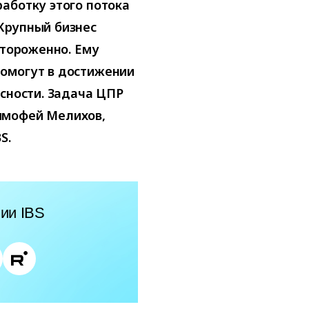
аботку этого потока
Крупный бизнес
стороженно. Ему
омогут в достижении
асности. Задача ЦПР
имофей Мелихов,
S.
ии IBS