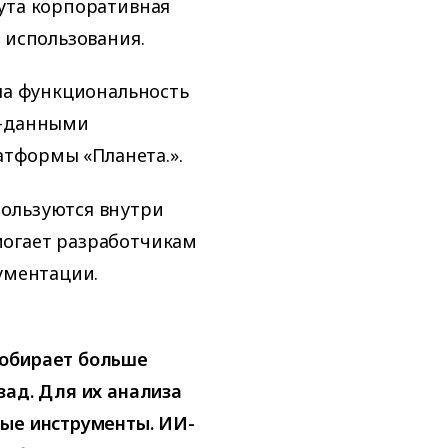
ута корпоративная
 использования.
ила функциональность
р-данными
латформы «Планета.».
ользуются внутри
могает разработчикам
кументации.
собирает больше
зад. Для их анализа
вые инструменты. ИИ-