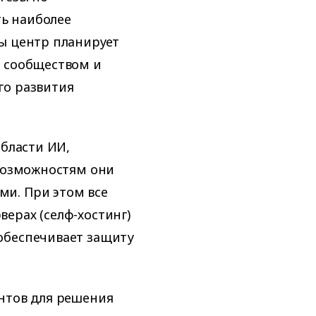
ь наиболее
ы центр планирует
м сообществом и
го развития
области ИИ,
 возможностям они
и. При этом все
ерах (селф-хостинг)
обеспечивает защиту
нтов для решения