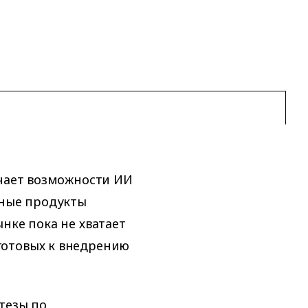
учает возможности ИИ
бные продукты
нке пока не хватает
готовых к внедрению
тезы по