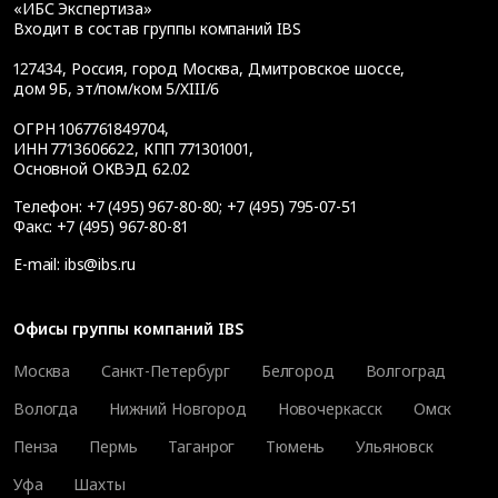
«ИБС Экспертиза»
Входит в состав группы компаний IBS
127434
,
Россия, город Москва
,
Дмитровское шоссе,
дом 9Б, эт/пом/ком 5/XIII/6
ОГРН 1067761849704,
ИНН 7713606622, КПП 771301001,
Основной ОКВЭД 62.02
Телефон:
+7 (495) 967-80-80
;
+7 (495) 795-07-51
Факс:
+7 (495) 967-80-81
E-mail:
ibs@ibs.ru
Офисы группы компаний IBS
Москва
Санкт-Петербург
Белгород
Волгоград
Вологда
Нижний Новгород
Новочеркасск
Омск
Пенза
Пермь
Таганрог
Тюмень
Ульяновск
Уфа
Шахты