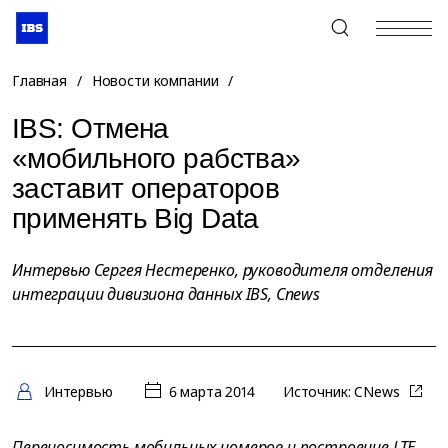
+7 (495) 967-80-80
Главная
/
Новости компании
/
IBS: Отмена
«мобильного рабства»
заставит операторов
применять Big Data
Интервью Сергея Нестеренко, руководителя отделения
интеграции дивизиона данных IBS, Cnews
Интервью
6 марта 2014
Источник:
CNews
Переносимость мобильных номеров и построение LTE-