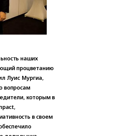
льность наших
вующий процветанию
ил Луис Мургиа,
о вопросам
бедители, которым в
mpact,
ативность в своем
 обеспечило