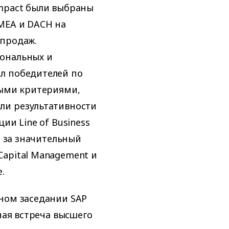
Impact были выбраны
MEA и DACH на
 продаж.
ональных и
л победителей по
ными критериями,
ли результативности
ии Line of Business
а за значительный
apital Management и
.
ном заседании SAP
ная встреча высшего