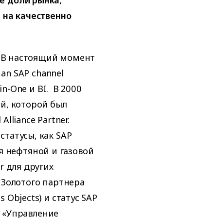
е доли рынка,
 на качественно
у. В настоящий момент
 an SAP channel
in-One и BI. В 2000
ий, которой был
lliance Partner.
статусы, как SAP
для нефтяной и газовой
r для других
 Золотого партнера
 Objects) и статус SAP
ий «Управление