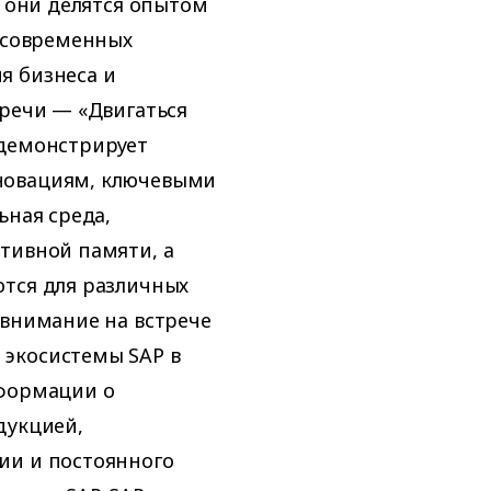
е они делятся опытом
, современных
я бизнеса и
тречи — «Двигаться
 демонстрирует
новациям, ключевыми
ьная среда,
тивной памяти, а
ются для различных
 внимание на встрече
экосистемы SAP в
нформации о
дукцией,
ии и постоянного