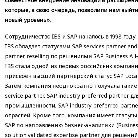
совместное внедрение инноваций и расширени
которые, в свою очередь, позволили нам выйти
новый уровень».
Сотрудничество IBS и SAP началось в 1998 год
IBS обладает статусами SAP services partner and
partner reselling по решениями SAP Business All-
IBS стала одной из первых российских компан
присвоен высший партнерский статус SAP Local A
Затем компания неоднократно получала такие 
service partner, SAP industry preferred partner 
промышленности, SAP industry preferred partne
отраслей. Кроме того, компания имеет статусы
SAP по направлению бизнес-аналитики (Business
solution validated expertise partner для решен