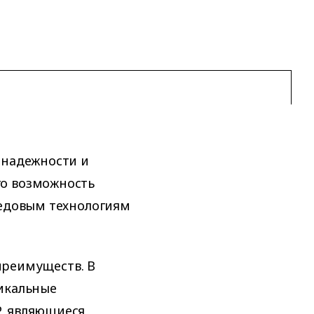
 надежности и
го возможность
редовым технологиям
 преимуществ. В
никальные
, являющиеся