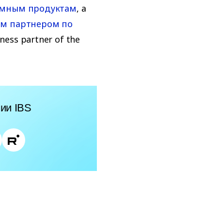
ммным продуктам
, а
м партнером по
ness partner of the
ии IBS