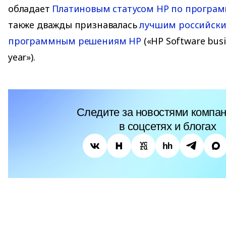
обладает
Платиновым статусом HP по програ
также дважды признавалась
лучшим российски
программным решениям HP
(«HP Software busi
year»).
Следите за новостями компан
в соцсетях и блогах