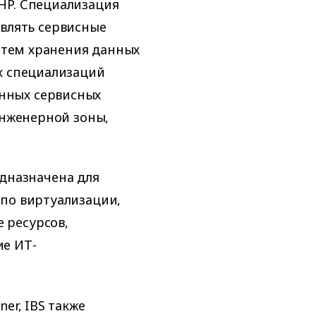
HP. Специализация
ствлять сервисные
истем хранения данных
х специализаций
нных сервисных
инженерной зоны,
редназначена для
 по виртуализации,
 ресурсов,
ие ИТ-
er, IBS также