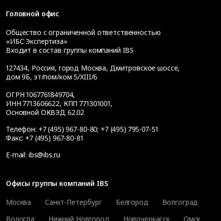
Головной офис
Общество с ограниченной ответственностью
«ИБС Экспертиза»
Входит в состав группы компаний IBS
127434
,
Россия, город Москва
,
Дмитровское шоссе,
дом 9Б, эт/пом/ком 5/XIII/6
ОГРН 1067761849704,
ИНН 7713606622, КПП 771301001,
Основной ОКВЭД 62.02
Телефон:
+7 (495) 967-80-80
;
+7 (495) 795-07-51
Факс:
+7 (495) 967-80-81
E-mail:
ibs@ibs.ru
Офисы группы компаний IBS
Москва
Санкт-Петербург
Белгород
Волгоград
Вологда
Нижний Новгород
Новочеркасск
Омск