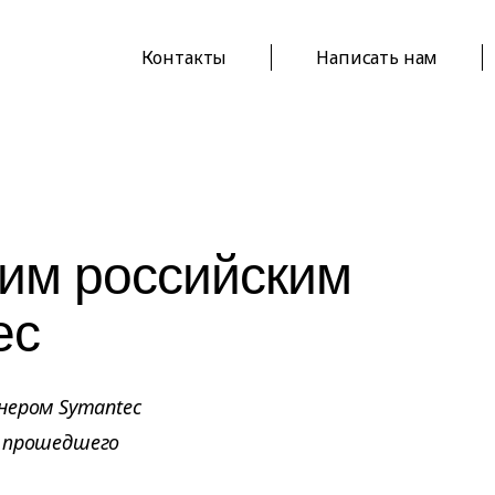
Контакты
Написать нам
шим российским
ec
нером Symantec
ам прошедшего