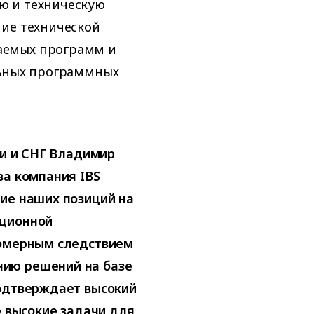
ю и техническую
ние технической
аемых программ и
льных программных
ии и СНГ Владимир
ва компания IBS
ие наших позиций на
ационной
номерным следствием
ию решений на базе
подтверждает высокий
е высокие задачи для