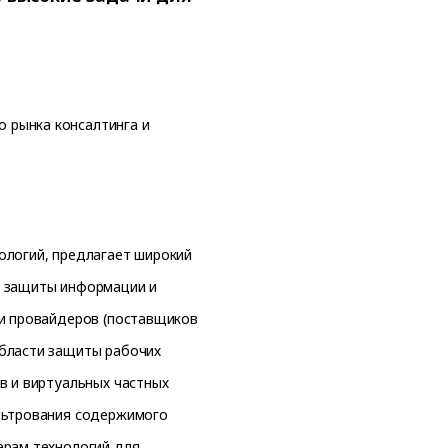
о рынка консалтинга и
нологий, предлагает широкий
в защиты информации и
 и провайдеров (поставщиков
области защиты рабочих
в и виртуальных частных
ильтрования содержимого
ерам технологий для