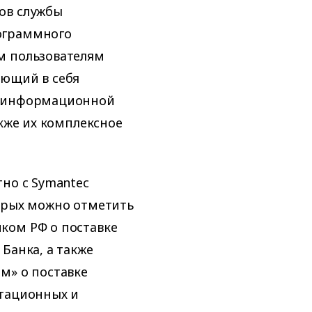
ов службы
ограммного
м пользователям
ающий в себя
м информационной
акже их комплексное
тно c Symantec
торых можно отметить
ком РФ о поставке
Банка, а также
м» о поставке
ьтационных и