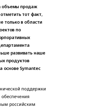
а объемы продаж
 отметить тот факт,
е только в области
оектов по
орпоративных
 департамента
льше развивать наше
мых продуктов
на основе Symantec
ехнической поддержки
о обеспечения
нным российским