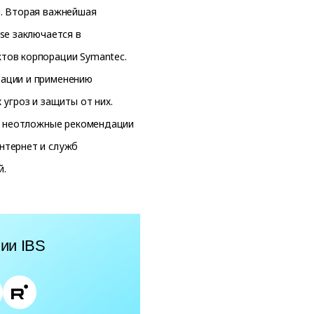
й. Вторая важнейшая
se заключается в
тов корпорации Symantec.
зации и применению
угроз и защиты от них.
ет неотложные рекомендации
нтернет и служб
й.
ии IBS