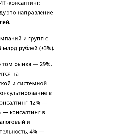
ИТ-консалтинг:
оду это направление
лей.
омпаний и групп с
 млрд рублей (+3%).
нтом рынка — 29%,
ится на
ткой и системной
консультирование в
онсалтинг, 12% —
% — консалтинг в
налоговый и
тельность, 4% —