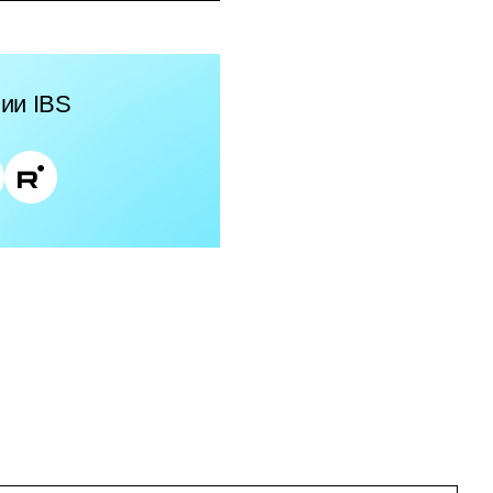
ии IBS