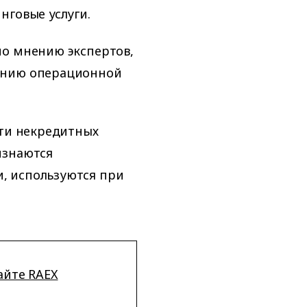
нговые услуги.
по мнению экспертов,
ению операционной
сти некредитных
изнаются
, используются при
айте RAEX