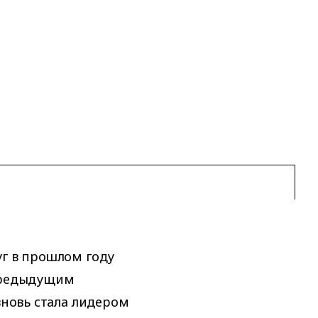
уг в прошлом году
 предыдущим
вновь стала лидером