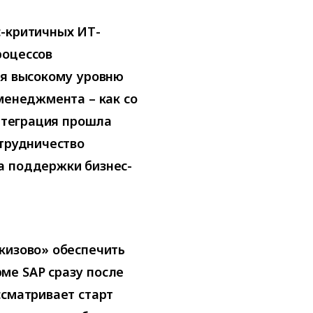
с-критичных ИТ-
роцессов
ря высокому уровню
 менеджмента – как со
интеграция прошла
отрудничество
а поддержки бизнес-
кизово» обеспечить
ме SAP сразу после
ссматривает старт