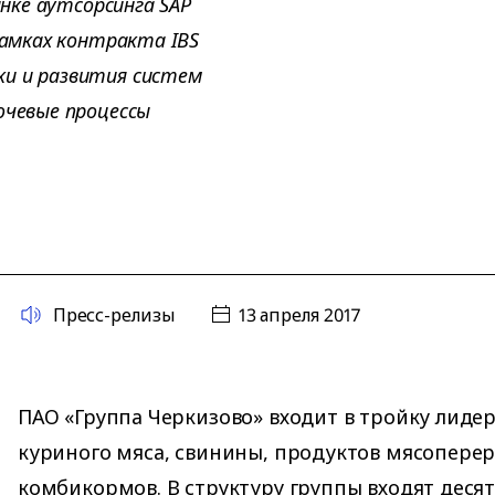
ынке аутсорсинга SAP
рамках контракта IBS
ки и развития систем
ючевые процессы
Пресс-релизы
13 апреля 2017
ПАО «Группа Черкизово» входит в тройку лиде
куриного мяса, свинины, продуктов мясоперер
комбикормов. В структуру группы входят деся