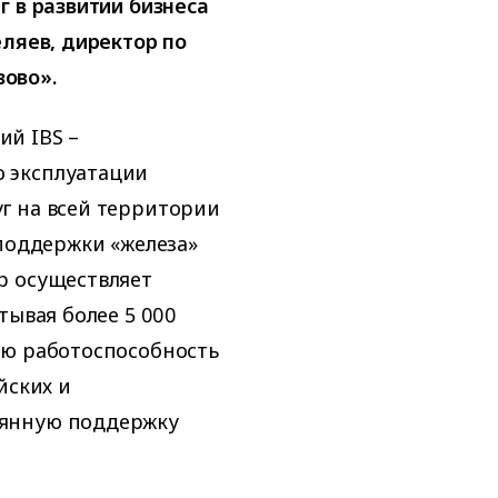
г в развитии бизнеса
еляев, директор по
ово».
й IBS –
 эксплуатации
г на всей территории
 поддержки «железа»
р осуществляет
тывая более 5 000
ую работоспособность
йских и
оянную поддержку