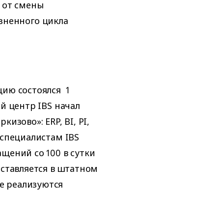
 от смены
зненного цикла
цию состоялся 1
й центр IBS начал
изово»: ERP, BI, PI,
 специалистам IBS
щений со 100 в сутки
оставляется в штатном
е реализуются