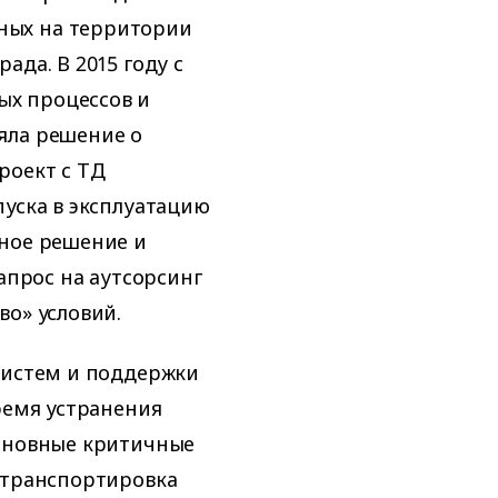
ных на территории
ада. В 2015 году с
х процессов и
яла решение о
роект с ТД
пуска в эксплуатацию
вное решение и
апрос на аутсорсинг
во» условий.
систем и поддержки
ремя устранения
Основные критичные
 транспортировка