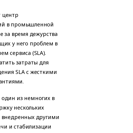
т центр
щий в промышленной
не за время дежурства
щих у него проблем в
ем сервиса (SLA).
атить затраты для
дения SLA с жесткими
антиями.
 один из немногих в
ржку нескольких
, внедренных другими
чи и стабилизации