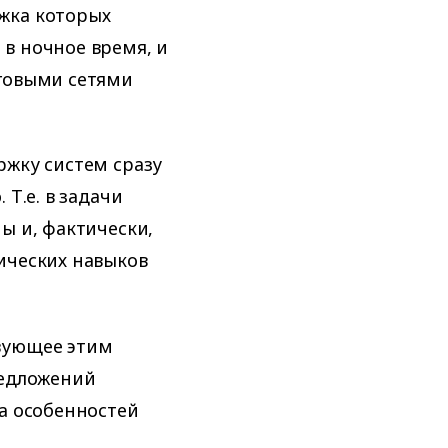
жка которых
в ночное время, и
рговыми сетями
ржку систем сразу
 Т.е. в задачи
ы и, фактически,
ических навыков
вующее этим
редложений
да особенностей