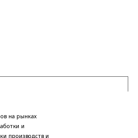
ров на рынках
аботки и
тки производств и