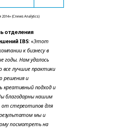
2014» (Cnews Analytics)
ль отделения
ешений IBS
: «
Этот
омпании к бизнесу в
е годы. Нам удалось
ю все лучшие практики
ю решения и
ь креативный подход и
Мы благодарны нашим
я от стереотипов для
 результатом мы и
вому посмотреть на