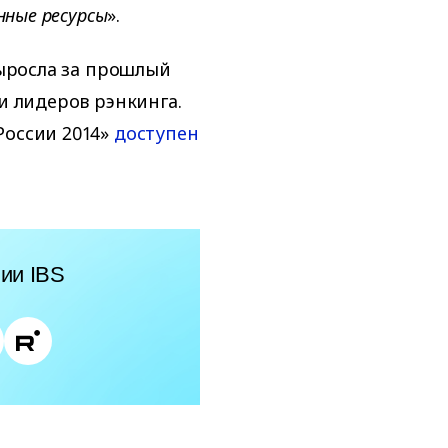
нные ресурсы
».
выросла за прошлый
и лидеров рэнкинга.
России 2014»
доступен
ии IBS