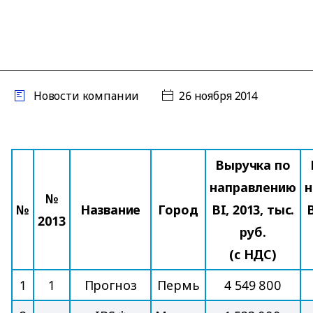
Новости компании
26 ноября 2014
Выручка по
направлению
н
№
№
Название
Город
BI, 2013, тыс.
B
2013
руб.
(с НДС)
1
1
Прогноз
Пермь
4 549 800