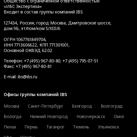
Общество с ограниченной ответственностью
«ИБС Экспертиза»
Входит в состав группы компаний IBS
127434
,
Россия, город Москва
,
Дмитровское шоссе,
дом 9Б, эт/пом/ком 5/XIII/6
ОГРН 1067761849704,
ИНН 7713606622, КПП 771301001,
Основной ОКВЭД 62.02
Телефон:
+7 (495) 967-80-80
;
+7 (495) 795-07-51
Факс:
+7 (495) 967-80-81
E-mail:
ibs@ibs.ru
Офисы группы компаний IBS
Москва
Санкт-Петербург
Белгород
Волгоград
Вологда
Нижний Новгород
Новочеркасск
Омск
Пенза
Пермь
Таганрог
Тюмень
Ульяновск