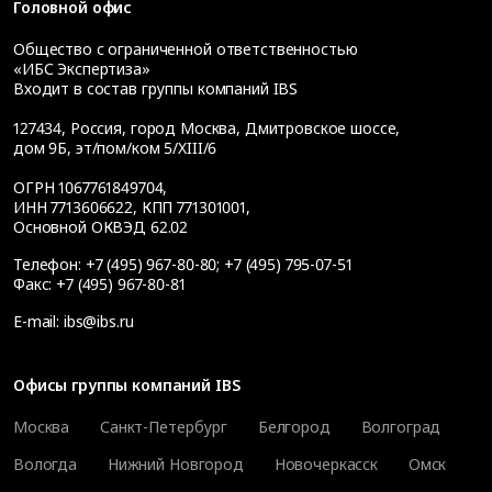
Головной офис
Общество с ограниченной ответственностью
«ИБС Экспертиза»
Входит в состав группы компаний IBS
127434
,
Россия, город Москва
,
Дмитровское шоссе,
дом 9Б, эт/пом/ком 5/XIII/6
ОГРН 1067761849704,
ИНН 7713606622, КПП 771301001,
Основной ОКВЭД 62.02
Телефон:
+7 (495) 967-80-80
;
+7 (495) 795-07-51
Факс:
+7 (495) 967-80-81
E-mail:
ibs@ibs.ru
Офисы группы компаний IBS
Москва
Санкт-Петербург
Белгород
Волгоград
Вологда
Нижний Новгород
Новочеркасск
Омск