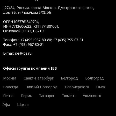
127434
,
Россия, город Москва
,
Дмитровское шоссе,
дом 9Б, эт/пом/ком 5/XIII/6
ОГРН 1067761849704,
ИНН 7713606622, КПП 771301001,
Основной ОКВЭД 62.02
Телефон:
+7 (495) 967-80-80
;
+7 (495) 795-07-51
Факс:
+7 (495) 967-80-81
E-mail:
ibs@ibs.ru
Офисы группы компаний IBS
Москва
Санкт-Петербург
Белгород
Волгоград
Вологда
Нижний Новгород
Новочеркасск
Омск
Пенза
Пермь
Таганрог
Тюмень
Ульяновск
Уфа
Шахты