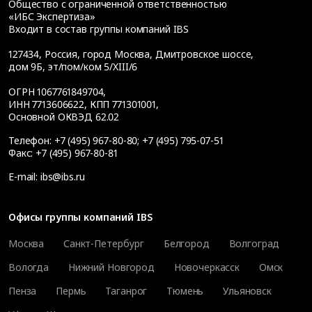
Общество с ограниченной ответственностью
«ИБС Экспертиза»
Входит в состав группы компаний IBS
127434
,
Россия, город Москва
,
Дмитровское шоссе,
дом 9Б, эт/пом/ком 5/XIII/6
ОГРН 1067761849704,
ИНН 7713606622, КПП 771301001,
Основной ОКВЭД 62.02
Телефон:
+7 (495) 967-80-80
;
+7 (495) 795-07-51
Факс:
+7 (495) 967-80-81
E-mail:
ibs@ibs.ru
Офисы группы компаний IBS
Москва
Санкт-Петербург
Белгород
Волгоград
Вологда
Нижний Новгород
Новочеркасск
Омск
Пенза
Пермь
Таганрог
Тюмень
Ульяновск