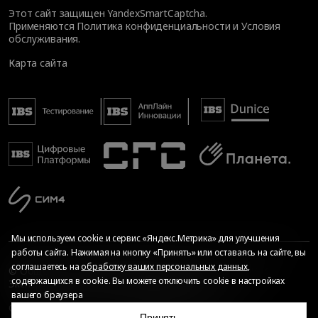
Этот сайт защищен YandexSmartCaptcha.
Применяются
Политика конфиденциальности
и
Условия
обслуживания
.
Карта сайта
Мы используем cookie и сервис «Яндекс.Метрика» для улучшения
работы сайта. Нажимая на кнопку «Принять» или оставаясь на сайте, вы
соглашаетесь на
обработку ваших персональных данных
,
© Общество с ограниченной ответственностью «ИБС
содержащихся в cookie. Вы можете отключить cookie в настройках
Экспертиза», 2026. Все права защищены
вашего браузера
Сопровождение сайта
—
Текарт
.
Сделано в
Принять