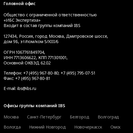
Головной офис
Общество с ограниченной ответственностью
«ИБС Экспертиза»
Входит в состав группы компаний IBS
127434
,
Россия, город Москва
,
Дмитровское шоссе,
дом 9Б, эт/пом/ком 5/XIII/6
ОГРН 1067761849704,
ИНН 7713606622, КПП 771301001,
Основной ОКВЭД 62.02
Телефон:
+7 (495) 967-80-80
;
+7 (495) 795-07-51
Факс:
+7 (495) 967-80-81
E-mail:
ibs@ibs.ru
Офисы группы компаний IBS
Москва
Санкт-Петербург
Белгород
Волгоград
Вологда
Нижний Новгород
Новочеркасск
Омск