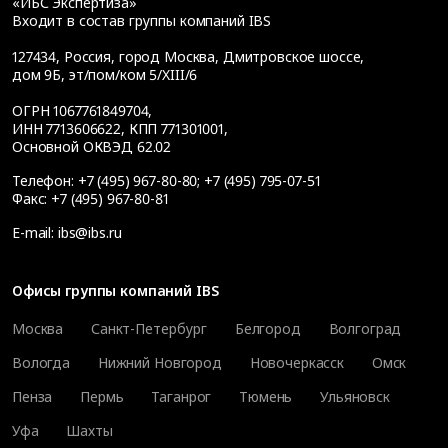
«ИБС Экспертиза»
Входит в состав группы компаний IBS
127434
,
Россия, город Москва
,
Дмитровское шоссе,
дом 9Б, эт/пом/ком 5/XIII/6
ОГРН 1067761849704,
ИНН 7713606622, КПП 771301001,
Основной ОКВЭД 62.02
Телефон:
+7 (495) 967-80-80
;
+7 (495) 795-07-51
Факс:
+7 (495) 967-80-81
E-mail:
ibs@ibs.ru
Офисы группы компаний IBS
Москва
Санкт-Петербург
Белгород
Волгоград
Вологда
Нижний Новгород
Новочеркасск
Омск
Пенза
Пермь
Таганрог
Тюмень
Ульяновск
Уфа
Шахты