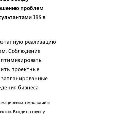
решению проблем
сультантами IBS в
поэтапную реализацию
ем. Соблюдение
 оптимизировать
зить проектные
 в запланированные
едения бизнеса.
рмационных технологий и
ектов. Входит в группу