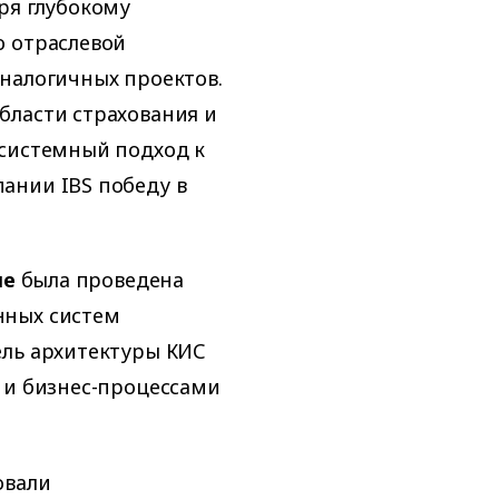
ря глубокому
ю отраслевой
налогичных проектов.
бласти страхования и
 системный подход к
ании IBS победу в
пе
была проведена
нных систем
ель архитектуры КИС
 и бизнес-процессами
овали