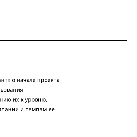
нт» о начале проекта
твования
ию их к уровню,
мпании и темпам ее