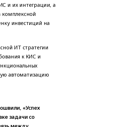
С и их интеграции, а
а комплексной
енку инвестиций на
ксной ИТ стратегии
бования к КИС и
ункциональных
ную автоматизацию
кошвили, «Успех
вке задачи со
связь между