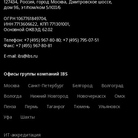
127434
,
Россия, город Москва
,
Дмитровское шоссе,
дом 9Б, эт/пом/ком 5/XIII/6
ОГРН 1067761849704,
ИНН 7713606622, КПП 771301001,
Основной ОКВЭД 62.02
Телефон:
+7 (495) 967-80-80
;
+7 (495) 795-07-51
Факс:
+7 (495) 967-80-81
E-mail:
ibs@ibs.ru
Офисы группы компаний IBS
Москва
Санкт-Петербург
Белгород
Волгоград
Вологда
Нижний Новгород
Новочеркасск
Омск
Пенза
Пермь
Таганрог
Тюмень
Ульяновск
Уфа
Шахты
ИТ-аккредитация