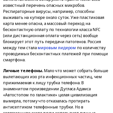
известный перечень опасных микробов.
Респираторные вирусы, например, способны
выживать на купюре около суток. Уже пластиковая
карта менее опасна, а массовый переход на
бесконтактную оплату по технологии класса NFC
(или дистанционная оплата через сеть) вообще
блокирует этот путь передачи патогенов. Россия
между тем стала
мировым лидером
по количеству
проводимых бесконтактных платежей при помощи
смартфона.
Личные телефоны.
Мало что может собрать больше
вылетающих изо рта инфекционных частиц, чем
прижимаемая к лицу трубка телефона. В
знаменитом произведении Дугласа Адамса
«Автостопом по галактике» целая цивилизация
вымерла, потому что отказалась протирать
антисептиком телефонные трубки. Но в
современном мире люди используют личные