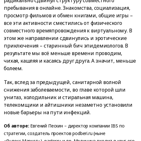
радикально сдвинул структуру совместного
пребывания в онлайне. Знакомства, социализация,
просмотр фильмов и обмен книгами, общие игры –
все эти активности сместились от физического
совместного времяпровождения к виртуальному. В
этом же направлении сдвинулись и эротические
приключения – старинный бич эпидемиологов. В
результате мы всё меньше времени проводим,
чихая, кашляя и касаясь друг друга. А значит, меньше
болеем.
Так, вслед за предыдущей, санитарной волной
снижения заболеваемости, во главе которой шли
унитаз, холодильник и стиральная машина,
телекомщики и айтишники незаметно установили
новые барьеры на пути инфекций.
Об авторе:
Евгений Пескин – директор компании IBS по
стратегии, создатель проектов podberi.ru (ныне
«Яндекс.Маркет»), parter.ru и др. Медицина входит в круг его