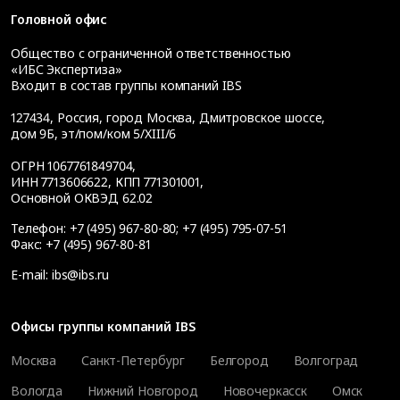
Головной офис
Общество с ограниченной ответственностью
«ИБС Экспертиза»
Входит в состав группы компаний IBS
127434
,
Россия, город Москва
,
Дмитровское шоссе,
дом 9Б, эт/пом/ком 5/XIII/6
ОГРН 1067761849704,
ИНН 7713606622, КПП 771301001,
Основной ОКВЭД 62.02
Телефон:
+7 (495) 967-80-80
;
+7 (495) 795-07-51
Факс:
+7 (495) 967-80-81
E-mail:
ibs@ibs.ru
Офисы группы компаний IBS
Москва
Санкт-Петербург
Белгород
Волгоград
Вологда
Нижний Новгород
Новочеркасск
Омск