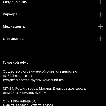
Создано в IBS
Карьера
Медиацентр
О компании
Головной офис
Общество с ограниченной ответственностью
«ИБС Экспертиза»
Входит в состав группы компаний IBS
127434
,
Россия, город Москва
,
Дмитровское шоссе,
дом 9Б, эт/пом/ком 5/XIII/6
ОГРН 1067761849704,
ИНН 7713606622, КПП 771301001,