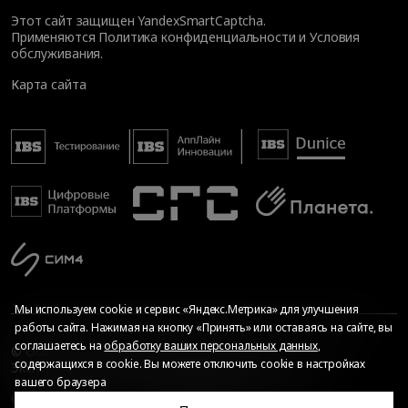
Этот сайт защищен YandexSmartCaptcha.
Применяются
Политика конфиденциальности
и
Условия
обслуживания
.
Карта сайта
Мы используем cookie и сервис «Яндекс.Метрика» для улучшения
работы сайта. Нажимая на кнопку «Принять» или оставаясь на сайте, вы
соглашаетесь на
обработку ваших персональных данных
,
© Общество с ограниченной ответственностью «ИБС
содержащихся в cookie. Вы можете отключить cookie в настройках
Экспертиза», 2026. Все права защищены
вашего браузера
Сопровождение сайта
—
Текарт
.
Сделано в