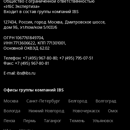
Общество с ограниченной ответственностью
«ИБС Экспертиза»
Входит в состав группы компаний IBS
127434
,
Россия, город Москва
,
Дмитровское шоссе,
дом 9Б, эт/пом/ком 5/XIII/6
ОГРН 1067761849704,
ИНН 7713606622, КПП 771301001,
Основной ОКВЭД 62.02
Телефон:
+7 (495) 967-80-80
;
+7 (495) 795-07-51
Факс:
+7 (495) 967-80-81
E-mail:
ibs@ibs.ru
Офисы группы компаний IBS
Москва
Санкт-Петербург
Белгород
Волгоград
Вологда
Нижний Новгород
Новочеркасск
Омск
Пенза
Пермь
Таганрог
Тюмень
Ульяновск