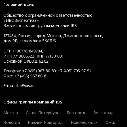
Головной офис
Общество с ограниченной ответственностью
«ИБС Экспертиза»
Входит в состав группы компаний IBS
127434
,
Россия, город Москва
,
Дмитровское шоссе,
дом 9Б, эт/пом/ком 5/XIII/6
ОГРН 1067761849704,
ИНН 7713606622, КПП 771301001,
Основной ОКВЭД 62.02
Телефон:
+7 (495) 967-80-80
;
+7 (495) 795-07-51
Факс:
+7 (495) 967-80-81
E-mail:
ibs@ibs.ru
Офисы группы компаний IBS
Москва
Санкт-Петербург
Белгород
Волгоград
Вологда
Нижний Новгород
Новочеркасск
Омск