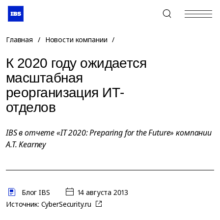
+7 (495) 967-80-80
Главная
/
Новости компании
/
К 2020 году ожидается
масштабная
реорганизация ИТ-
отделов
IBS в отчете «IT 2020: Preparing for the Future» компании
A.T. Kearney
Блог IBS
14 августа 2013
Источник:
CyberSecurity.ru