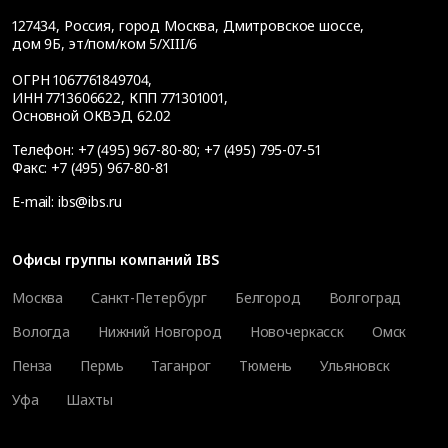
127434
,
Россия, город Москва
,
Дмитровское шоссе,
дом 9Б, эт/пом/ком 5/XIII/6
ОГРН 1067761849704,
ИНН 7713606622, КПП 771301001,
Основной ОКВЭД 62.02
Телефон:
+7 (495) 967-80-80
;
+7 (495) 795-07-51
Факс:
+7 (495) 967-80-81
E-mail:
ibs@ibs.ru
Офисы группы компаний IBS
Москва
Санкт-Петербург
Белгород
Волгоград
Вологда
Нижний Новгород
Новочеркасск
Омск
Пенза
Пермь
Таганрог
Тюмень
Ульяновск
Уфа
Шахты