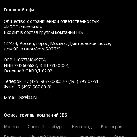
Головной офис
Общество с ограниченной ответственностью
«ИБС Экспертиза»
Входит в состав группы компаний IBS
127434
,
Россия, город Москва
,
Дмитровское шоссе,
дом 9Б, эт/пом/ком 5/XIII/6
ОГРН 1067761849704,
ИНН 7713606622, КПП 771301001,
Основной ОКВЭД 62.02
Телефон:
+7 (495) 967-80-80
;
+7 (495) 795-07-51
Факс:
+7 (495) 967-80-81
E-mail:
ibs@ibs.ru
Офисы группы компаний IBS
Москва
Санкт-Петербург
Белгород
Волгоград
Вологда
Нижний Новгород
Новочеркасск
Омск