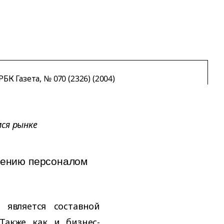
БК Газета, № 070 (2326) (2004)
ся рынке
лению персоналом
 является составной
Также как и бизнес-