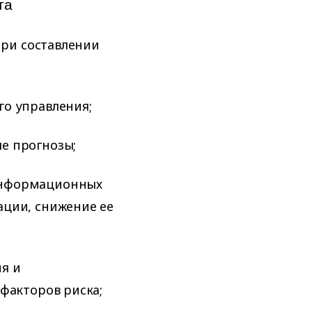
та
ри составлении
о управления;
е прогнозы;
информационных
ации, снижение ее
я и
факторов риска;