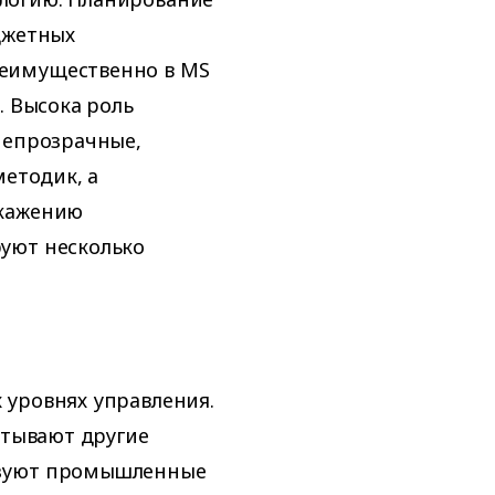
джетных
еимущественно в MS
. Высока роль
непрозрачные,
методик, а
скажению
уют несколько
 уровнях управления.
итывают другие
ьзуют промышленные