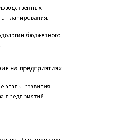
оизводственных
ого планирования.
одологии бюджетного
.
ия на предприятиях
ие этапы развития
ва предприятий.
логию. Планирование