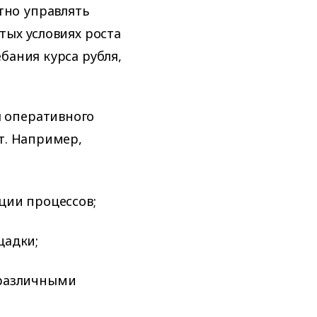
но управлять
тых условиях роста
бания курса рубля,
 оперативного
т. Например,
ции процессов;
щадки;
 различными