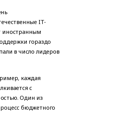
ень
течественные IT-
ют иностранным
поддержки гораздо
пали в число лидеров
пример, каждая
лкивается с
остью. Один из
процесс бюджетного