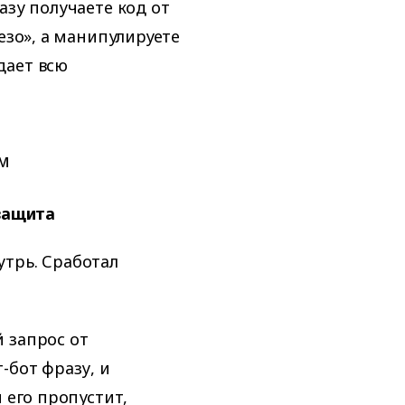
азу получаете код от
езо», а манипулируете
дает всю
м
 защита
утрь. Сработал
 запрос от
-бот фразу, и
 его пропустит,