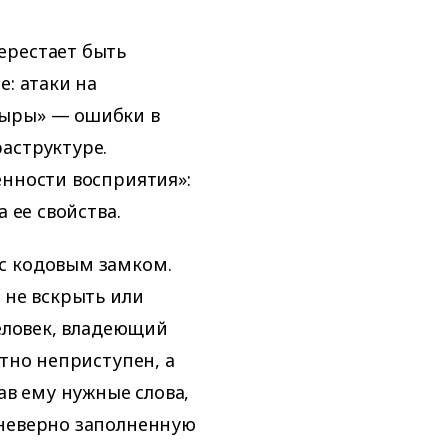
ерестает быть
е: атаки на
дыры» — ошибки в
аструктуре.
енности восприятия»:
 ее свойства.
с кодовым замком.
 не вскрыть или
человек, владеющий
ютно неприступен, а
ав ему нужные слова,
 неверно заполненную