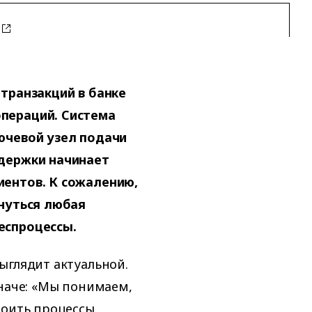
 транзакций в банке
пераций. Система
ючевой узел подачи
ддержки начинает
иентов. К сожалению,
кнуться любая
еспроцессы.
ыглядит актуальной.
иначе: «Мы понимаем,
роить процессы,