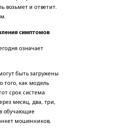
ь возьмет и ответит.
м.
явления симптомов
егодня означает
могут быть загружены
о того, как модель
от срок система
ерез месяц, два, три,
 в обучающие
 анкет мошенников,