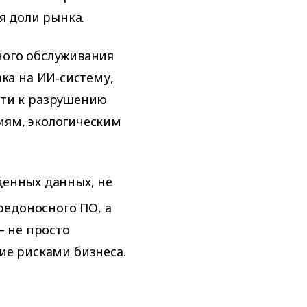
я доли рынка.
ного обслуживания
ака на ИИ‑систему,
сти к разрушению
иям, экологическим
денных данных, не
редоносного ПО, а
 не просто
ние рисками бизнеса.