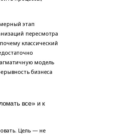
омерный этап
анизаций пересмотра
 почему классический
едостаточно
рагматичную модель
рерывность бизнеса
ломать все» и к
вать. Цель — не