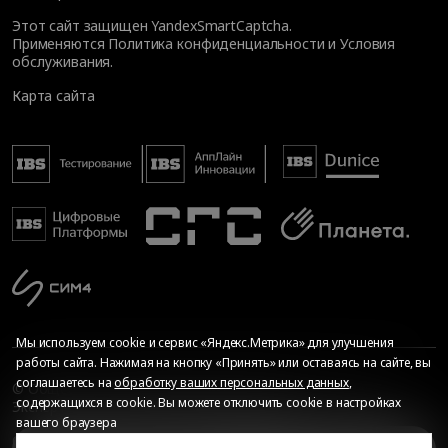
Этот сайт защищен YandexSmartCaptcha.
Применяются
Политика конфиденциальности
и
Условия
обслуживания
.
Карта сайта
Мы используем cookie и сервис «Яндекс.Метрика» для улучшения
работы сайта. Нажимая на кнопку «Принять» или оставаясь на сайте, вы
соглашаетесь на
обработку ваших персональных данных
,
© Общество с ограниченной ответственностью «ИБС
содержащихся в cookie. Вы можете отключить cookie в настройках
Экспертиза», 2026. Все права защищены
вашего браузера
Сопровождение сайта
—
Текарт
.
Сделано в