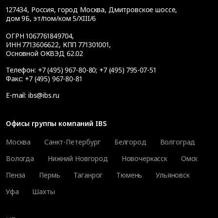
127434
,
Россия, город Москва
,
Дмитровское шоссе,
дом 9Б, эт/пом/ком 5/XIII/6
ОГРН 1067761849704,
ИНН 7713606622, КПП 771301001,
Основной ОКВЭД 62.02
Телефон:
+7 (495) 967-80-80
;
+7 (495) 795-07-51
Факс:
+7 (495) 967-80-81
E-mail:
ibs@ibs.ru
Офисы группы компаний IBS
Москва
Санкт-Петербург
Белгород
Волгоград
Вологда
Нижний Новгород
Новочеркасск
Омск
Пенза
Пермь
Таганрог
Тюмень
Ульяновск
Уфа
Шахты