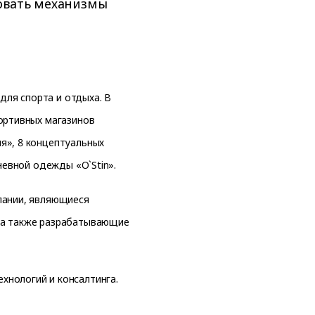
вовать механизмы
для спорта и отдыха. В
портивных магазинов
я», 8 концептуальных
невной одежды «O`Stin».
пании, являющиеся
 а также разрабатывающие
хнологий и консалтинга.