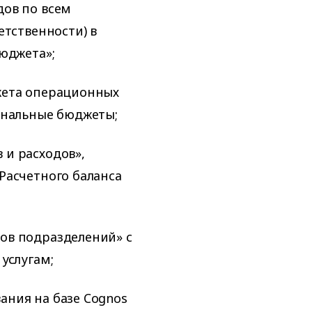
дов по всем
етственности) в
юджета»;
жета операционных
ональные бюджеты;
и расходов»,
Расчетного баланса
ов подразделений» с
услугам;
ния на базе Cognos