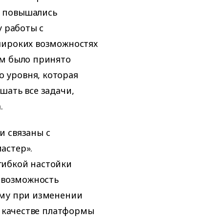
е повышались
у работы с
широких возможностях
им было принято
 уровня, которая
шать все задачи,
.
и связаны с
астер».
гибкой настойки
е возможность
ему при изменении
в качестве платформы