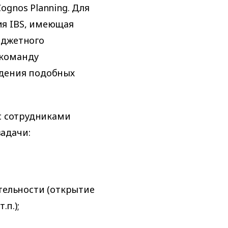
gnos Planning. Для
ия IBS, имеющая
юджетного
 команду
едения подобных
 с сотрудниками
адачи:
тельности (открытие
.п.);