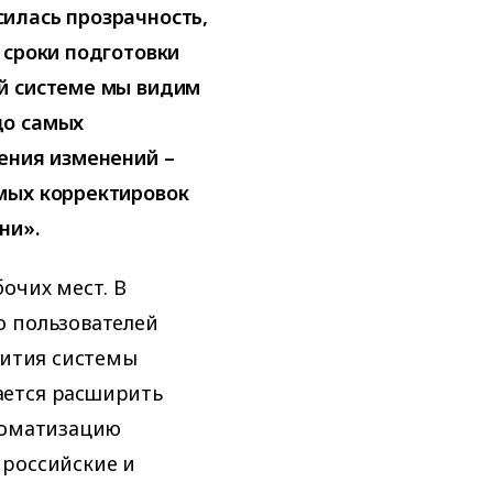
илась прозрачность,
 сроки подготовки
й системе мы видим
до самых
ения изменений –
мых корректировок
ни».
очих мест. В
о пользователей
вития системы
ается расширить
томатизацию
 российские и