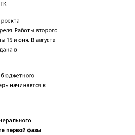
ГК.
проекта
реля. Работы второго
ы 15 июня. В августе
дана в
о бюджетного
р» начинается в
енерального
те первой фазы