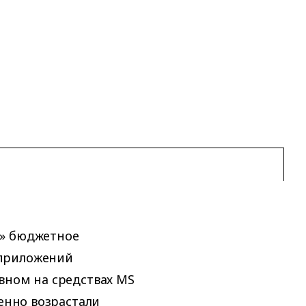
р» бюджетное
 приложений
вном на средствах MS
венно возрастали