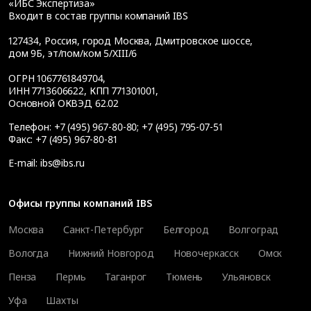
«ИБС Экспертиза»
Входит в состав группы компаний IBS
127434
,
Россия, город Москва
,
Дмитровское шоссе,
дом 9Б, эт/пом/ком 5/XIII/6
ОГРН 1067761849704,
ИНН 7713606622, КПП 771301001,
Основной ОКВЭД 62.02
Телефон:
+7 (495) 967-80-80
;
+7 (495) 795-07-51
Факс:
+7 (495) 967-80-81
E-mail:
ibs@ibs.ru
Офисы группы компаний IBS
Москва
Санкт-Петербург
Белгород
Волгоград
Вологда
Нижний Новгород
Новочеркасск
Омск
Пенза
Пермь
Таганрог
Тюмень
Ульяновск
Уфа
Шахты