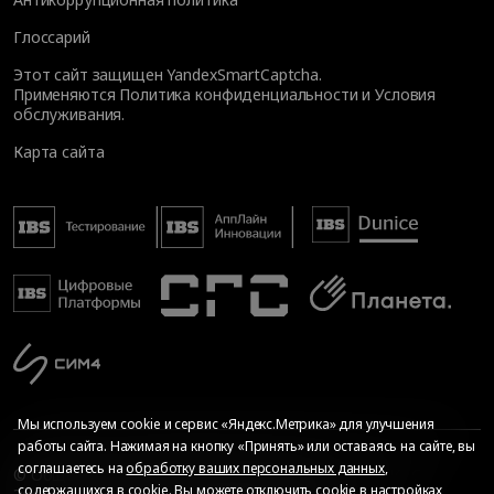
Глоссарий
Этот сайт защищен YandexSmartCaptcha.
Применяются
Политика конфиденциальности
и
Условия
обслуживания
.
Карта сайта
Мы используем cookie и сервис «Яндекс.Метрика» для улучшения
работы сайта. Нажимая на кнопку «Принять» или оставаясь на сайте, вы
соглашаетесь на
обработку ваших персональных данных
,
© Общество с ограниченной ответственностью «ИБС
содержащихся в cookie. Вы можете отключить cookie в настройках