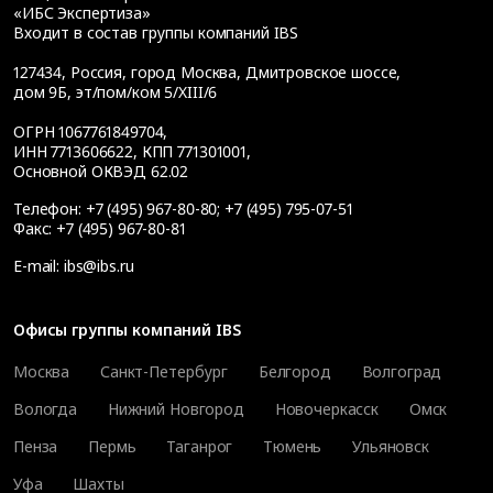
«ИБС Экспертиза»
Входит в состав группы компаний IBS
127434
,
Россия, город Москва
,
Дмитровское шоссе,
дом 9Б, эт/пом/ком 5/XIII/6
ОГРН 1067761849704,
ИНН 7713606622, КПП 771301001,
Основной ОКВЭД 62.02
Телефон:
+7 (495) 967-80-80
;
+7 (495) 795-07-51
Факс:
+7 (495) 967-80-81
E-mail:
ibs@ibs.ru
Офисы группы компаний IBS
Москва
Санкт-Петербург
Белгород
Волгоград
Вологда
Нижний Новгород
Новочеркасск
Омск
Пенза
Пермь
Таганрог
Тюмень
Ульяновск
Уфа
Шахты