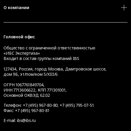
О компании
Головной офис
Общество с ограниченной ответственностью
«ИБС Экспертиза»
Входит в состав группы компаний IBS
127434
,
Россия, город Москва
,
Дмитровское шоссе,
дом 9Б, эт/пом/ком 5/XIII/6
ОГРН 1067761849704,
ИНН 7713606622, КПП 771301001,
Основной ОКВЭД 62.02
Телефон:
+7 (495) 967-80-80
;
+7 (495) 795-07-51
Факс:
+7 (495) 967-80-81
E-mail:
ibs@ibs.ru