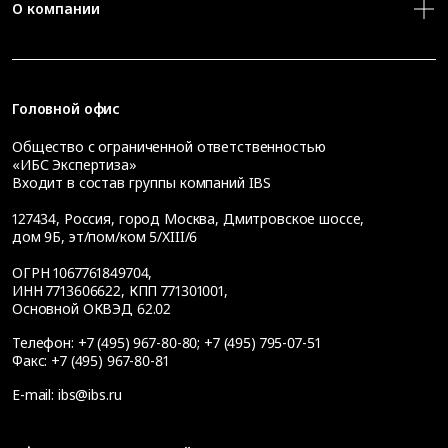
О компании
Головной офис
Общество с ограниченной ответственностью
«ИБС Экспертиза»
Входит в состав группы компаний IBS
127434
,
Россия, город Москва
,
Дмитровское шоссе,
дом 9Б, эт/пом/ком 5/XIII/6
ОГРН 1067761849704,
ИНН 7713606622, КПП 771301001,
Основной ОКВЭД 62.02
Телефон:
+7 (495) 967-80-80
;
+7 (495) 795-07-51
Факс:
+7 (495) 967-80-81
E-mail:
ibs@ibs.ru