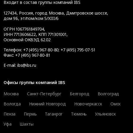
Входит в состав группы компаний IBS
127434
,
Россия, город Москва
,
Дмитровское шоссе,
дом 9Б, эт/пом/ком 5/XIII/6
ОГРН 1067761849704,
ИНН 7713606622, КПП 771301001,
Основной ОКВЭД 62.02
Телефон:
+7 (495) 967-80-80
;
+7 (495) 795-07-51
Факс:
+7 (495) 967-80-81
E-mail:
ibs@ibs.ru
Офисы группы компаний IBS
Москва
Санкт-Петербург
Белгород
Волгоград
Вологда
Нижний Новгород
Новочеркасск
Омск
Пенза
Пермь
Таганрог
Тюмень
Ульяновск
Уфа
Шахты