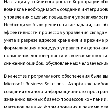
На стадии устойчивого роста в Корпорации «Г
возникла необходимость создания интегриро
управления с целью повышения управляемост
Необходимо было решить такие задачи, как: о
эффективности процессов управления складами
учета в разрезе адресов хранения и в режиме 
формализация процедур управления цепочками
повышения достоверности и своевременности 
снижения ошибок, обусловленных человечески
В качестве программного обеспечения была в
Microsoft Business Solutions – Axapta как наиб
создания единого информационного пространс
жизненно важных бизнес-процессов компании,
массивов данных, формирования в режиме ре