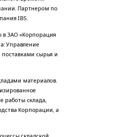
пании. Партнером по
пания IBS.
 в ЗАО «Корпорация
па: Управление
 поставками сырья и
кладами материалов.
лизированное
е работы склада,
дства Корпорации, а
оцессы складской