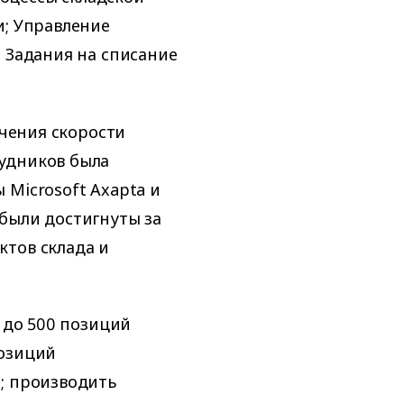
и; Управление
; Задания на списание
ичения скорости
удников была
 Microsoft Axapta и
были достигнуты за
ктов склада и
т до 500 позиций
позиций
; производить