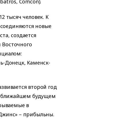
batros, Comcon).
2 тысяч человек. К
исоединяются новые
та, создается
 Восточного
нциалом:
ь-Донецк, Каменск-
азвивается второй год
 в ближайшем будущем
крываемые в
Джинс» – прибыльны.