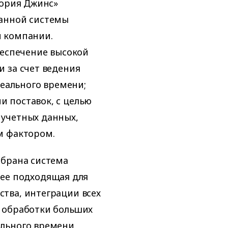
лория Джинс»
ванной системы
и компании.
беспечение высокой
 за счет ведения
реального времени;
 поставок, с целью
учетных данных,
м фактором.
ыбрана система
олее подходящая для
тва, интеграции всех
 обработки больших
ального времени