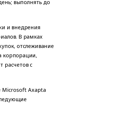
день; выполнять до
ки и внедрения
иалов. В рамках
купок, отслеживание
а корпорации,
т расчетов с
 Microsoft Axapta
следующие