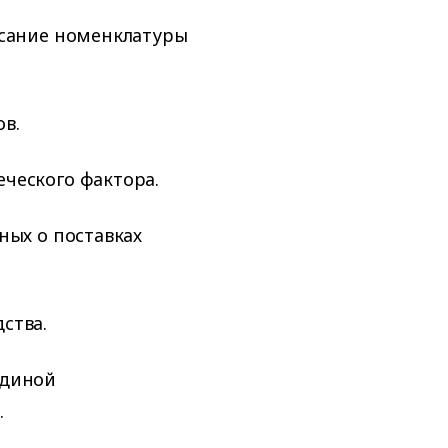
исание номенклатуры
в.
ческого фактора.
ных о поставках
ства.
единой
.