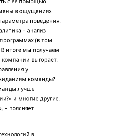
ть с ее помощью
емены в ощущениях
 параметра поведения.
алитика – анализ
программах (в том
. В итоге мы получаем
в компании выгорает,
равления у
 ожиданиям команды?
оманды лучше
и?» и многие другие.
, – поясняет
технологий в