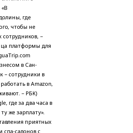
 «В
долины, где
ого, чтобы не
 сотрудников, –
ица платформы для
guaTrip.com
знесом в Сан-
к – сотрудники в
 работать в Amazon,
ивают. – РБК)
e, где за два часа в
ту же зарплату».
ставления приятных
и спа-салонов с