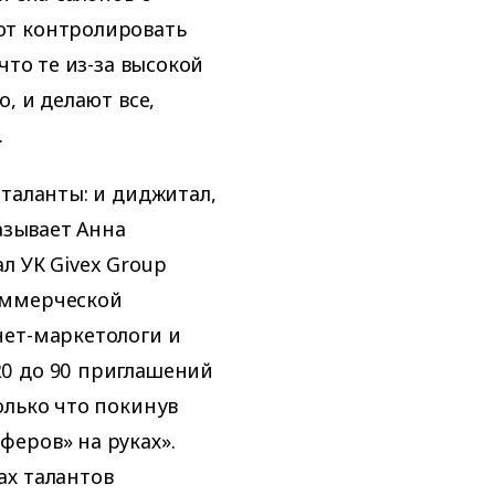
ют контролировать
что те из-за высокой
, и делают все,
.
таланты: и диджитал,
азывает Анна
л УК Givex Group
оммерческой
нет-маркетологи и
0 до 90 приглашений
олько что покинув
еров» на руках».
ах талантов