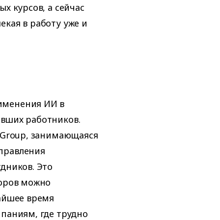
х курсов, а сейчас
екая в работу уже и
именения ИИ в
евших работников.
e Group, занимающаяся
правления
дников. Это
торов можно
жайшее время
мпаниям, где трудно