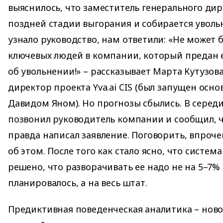
выяснилось, что заместитель генерального дир
поздней стадии выгорания и собирается увольн
узнало руководство, нам ответили: «Не может 
ключевых людей в компании, который предан е
об увольнении!» – рассказывает Марта Кутузов
директор проекта Yva.ai CIS (был запущен осн
Давидом Яном). Но прогнозы сбылись. В серед
позвонил руководитель компании и сообщил, ч
правда написал заявление. Поговорить, впрочем
об этом. После того как стало ясно, что систем
решено, что разворачивать ее надо не на 5–7% 
планировалось, а на весь штат.
Предиктивная поведенческая аналитика – новое