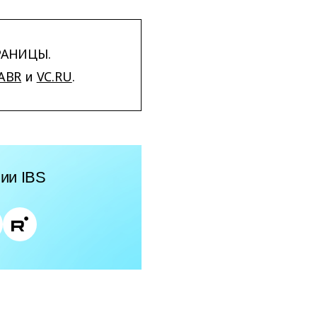
РАНИЦЫ.
ABR
и
VC.RU
.
ии IBS