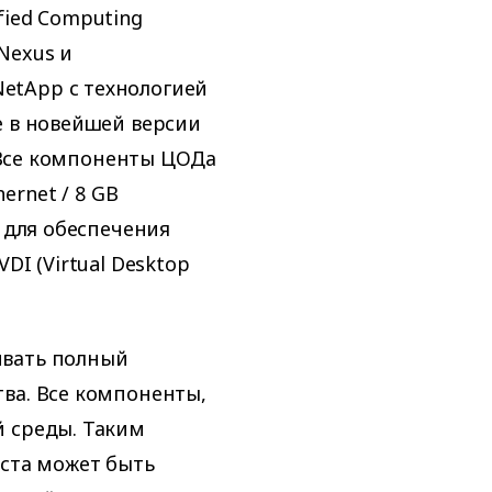
fied Computing
Nexus и
etApp с технологией
e в новейшей версии
. Все компоненты ЦОДа
ernet / 8 GB
к для обеспечения
DI (Virtual Desktop
ивать полный
ва. Все компоненты,
й среды. Таким
еста может быть