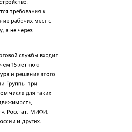
стройство.
ся требования к
ние рабочих мест с
, а не через
оговой службы входит
 чем 15-летнюю
тура и решения этого
ми Группы при
том числе для таких
движимость,
т», Росстат, МИФИ,
ссии и других.