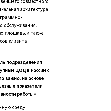
новейшего совместного
икальная архитектура
ограммно-
го обслуживания,
ю площадь, а также
сов клиента.
ель подразделения
рупный ЦОД в России с
о важно, на основе
рьезные показатели
вности работы».
нную среду