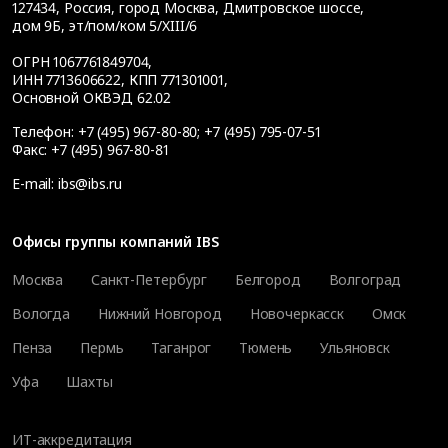
127434
,
Россия, город Москва
,
Дмитровское шоссе,
дом 9Б, эт/пом/ком 5/XIII/6
ОГРН 1067761849704,
ИНН 7713606622, КПП 771301001,
Основной ОКВЭД 62.02
Телефон:
+7 (495) 967-80-80
;
+7 (495) 795-07-51
Факс:
+7 (495) 967-80-81
E-mail:
ibs@ibs.ru
Офисы группы компаний IBS
Москва
Санкт-Петербург
Белгород
Волгоград
Вологда
Нижний Новгород
Новочеркасск
Омск
Пенза
Пермь
Таганрог
Тюмень
Ульяновск
Уфа
Шахты
ИТ-аккредитация