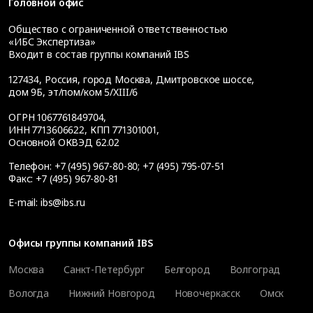
Головной офис
Общество с ограниченной ответственностью
«ИБС Экспертиза»
Входит в состав группы компаний IBS
127434
,
Россия, город Москва
,
Дмитровское шоссе,
дом 9Б, эт/пом/ком 5/XIII/6
ОГРН 1067761849704,
ИНН 7713606622, КПП 771301001,
Основной ОКВЭД 62.02
Телефон:
+7 (495) 967-80-80
;
+7 (495) 795-07-51
Факс:
+7 (495) 967-80-81
E-mail:
ibs@ibs.ru
Офисы группы компаний IBS
Москва
Санкт-Петербург
Белгород
Волгоград
Вологда
Нижний Новгород
Новочеркасск
Омск