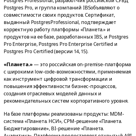
Postgres Professional, разработчик российской СУБД
Postgres Pro, и группа компаний IBSобъявляют о
совместимости своих продуктов. Сертификат,
выданный PostgresProfessional, подтверждает
корректную работу платформы «Планета.» и
продуктов на ее базе, разработанных IBS, и Postgres
Pro Enterprise, Postgres Pro Enterprise Certified и
Postgres Pro Certified (версии 14, 15).
«Планета.»
— это российская on-premise-платформа
с широкими low-code-возможностями, применяемая
как инструмент цифровой трансформации и
повышения эффективности бизнес-процессов,
создания отраслевых моделей данных и
рекомендательных систем корпоративного уровня.
На базе платформы реализованы продукты: MDM-
система «Планета. НСИ», СРМ-решение «Планета.
Бюджетирование», BI-решение «Планета.
Аналитика». Платформа предоставляет открытый API