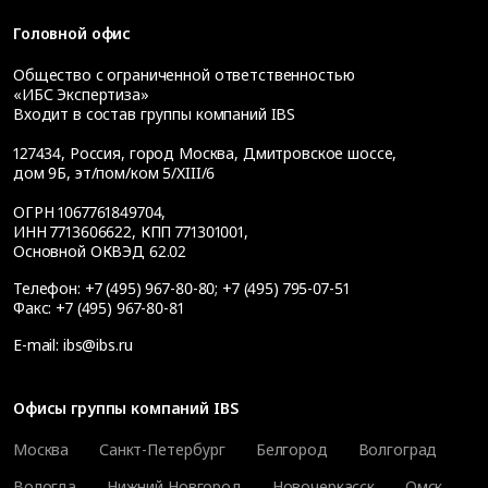
Головной офис
Общество с ограниченной ответственностью
«ИБС Экспертиза»
Входит в состав группы компаний IBS
127434
,
Россия, город Москва
,
Дмитровское шоссе,
дом 9Б, эт/пом/ком 5/XIII/6
ОГРН 1067761849704,
ИНН 7713606622, КПП 771301001,
Основной ОКВЭД 62.02
Телефон:
+7 (495) 967-80-80
;
+7 (495) 795-07-51
Факс:
+7 (495) 967-80-81
E-mail:
ibs@ibs.ru
Офисы группы компаний IBS
Москва
Санкт-Петербург
Белгород
Волгоград
Вологда
Нижний Новгород
Новочеркасск
Омск