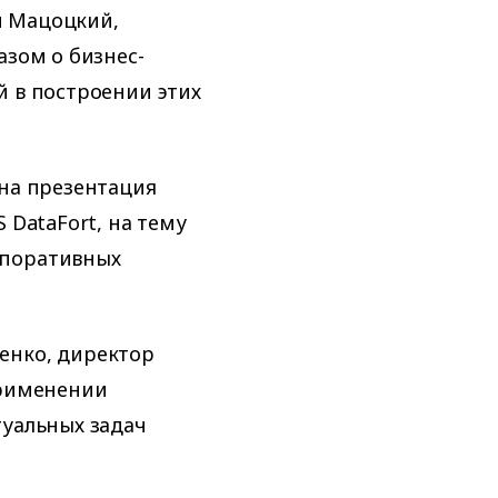
й Мацоцкий,
азом о бизнес-
й в построении этих
ена презентация
 DataFort, на тему
рпоративных
енко, директор
применении
туальных задач