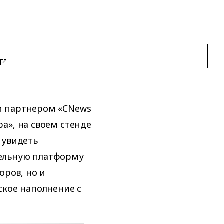
м партнером «CNews
а», на своем стенде
 увидеть
ельную платформу
оров, но и
ское наполнение с