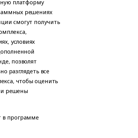
ьную платформу
граммных решениях
иции смогут получить
омплекса,
ях, условиях
«дополненной
нде, позволят
но разглядеть все
екса, чтобы оценить
ли решены
т в программе