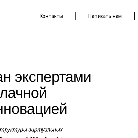
Контакты
Написать нам
ан экспертами
блачной
нновацией
структуры виртуальных