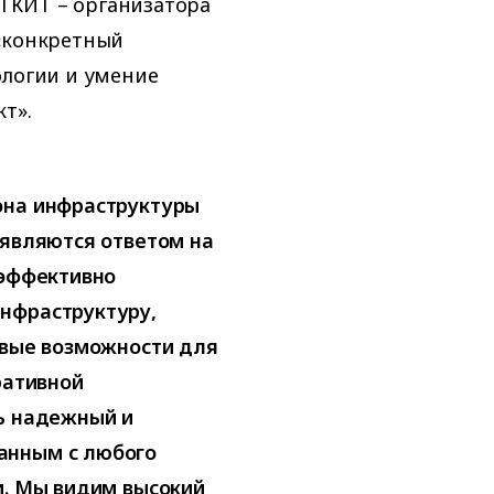
АП КИТ – организатора
 «конкретный
ологии и умение
т».
она инфраструктуры
 являются ответом на
 эффективно
нфраструктуру,
овые возможности для
ративной
ть надежный и
анным с любого
и. Мы видим высокий