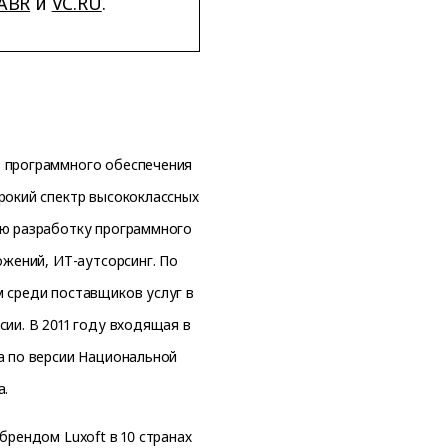
ABR
и
VC.RU
.
в программного обеспечения
рокий спектр высококлассных
ую разработку программного
ожений, ИТ-аутсорсинг. По
м среди поставщиков услуг в
сии. В 2011 году входящая в
а по версии Национальной
а.
брендом Luxoft в 10 странах