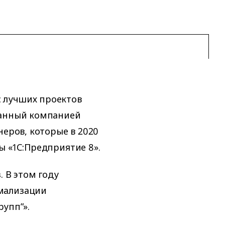
 лучших проектов
ванный компанией
неров, которые в 2020
ы «1С:Предприятие 8».
. В этом году
мализации
рупп”».