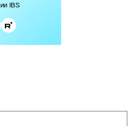
ии IBS