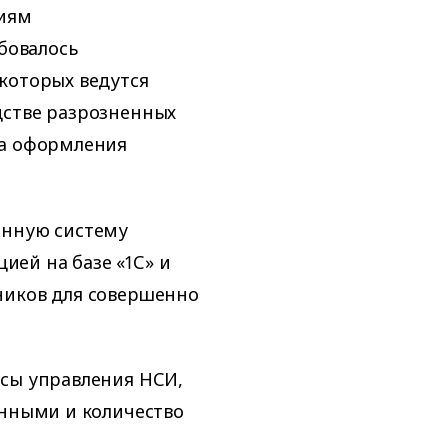
тиям
бовалось
которых ведутся
дстве разрозненных
та оформления
анную систему
ей на базе «1С» и
ников для совершенно
ссы управления НСИ,
анными и количество