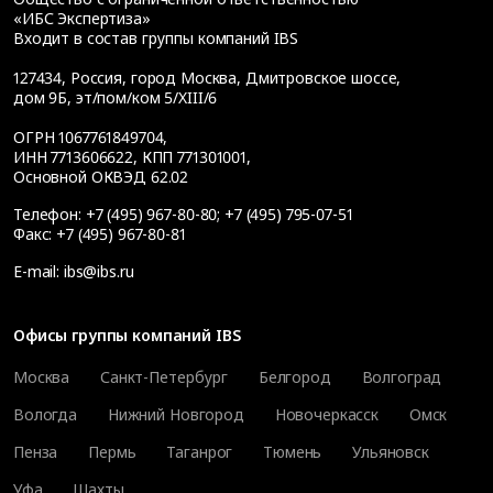
«ИБС Экспертиза»
Входит в состав группы компаний IBS
127434
,
Россия, город Москва
,
Дмитровское шоссе,
дом 9Б, эт/пом/ком 5/XIII/6
ОГРН 1067761849704,
ИНН 7713606622, КПП 771301001,
Основной ОКВЭД 62.02
Телефон:
+7 (495) 967-80-80
;
+7 (495) 795-07-51
Факс:
+7 (495) 967-80-81
E-mail:
ibs@ibs.ru
Офисы группы компаний IBS
Москва
Санкт-Петербург
Белгород
Волгоград
Вологда
Нижний Новгород
Новочеркасск
Омск
Пенза
Пермь
Таганрог
Тюмень
Ульяновск
Уфа
Шахты