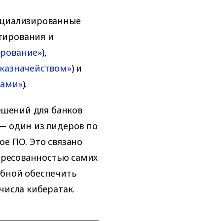
ециализированные
тирования и
ирование»
),
 казначейством»
) и
ками»
).
решений для банков
— один из лидеров по
ое ПО. Это связано
тересованностью самих
обной обеспечить
числа кибератак.