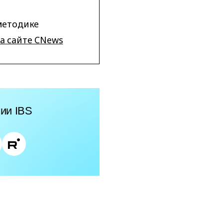
методике
а сайте CNews
ии IBS