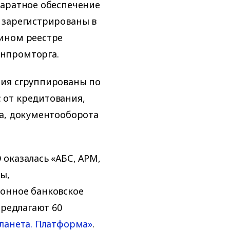
паратное обеспечение
 зарегистрированы в
ином реестре
нпромторга.
ния сгруппированы по
 от кредитования,
га, документооборота
оказалась «АБС, АРМ,
ы,
онное банковское
предлагают 60
ланета. Платформа»
.