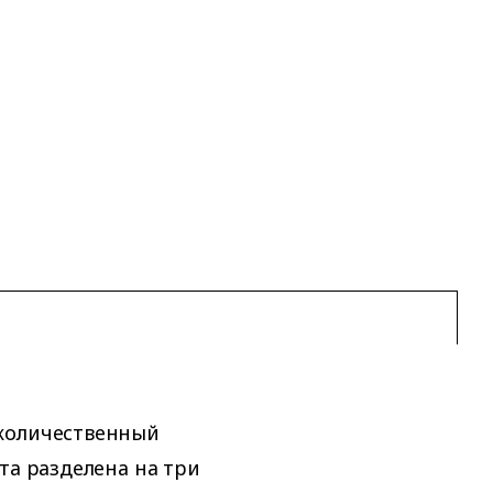
 количественный
та разделена на три